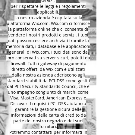
servizi;
per rispettare le leggi e i regolamenti
applicabili.
La nostra azienda è ospitata sulla
piattaforma Wix.com. Wix.com ci fornisce
la piattaforma online che ci consente di
vendere i nostri prodotti e servizi. I tuoi
dati possono essere archiviati tramite la
memoria dati, i database e le applicazioni
generali di Wix.com. I tuoi dati sono da
loro conservati su server sicuri, potetti da
firewall. Tutti i gateway di pagamento
diretto offerti da Wix.com e utilizzati
dalla nostra azienda aderiscono agli
standard stabiliti da PCI-DSS come gestiti
dal PCI Security Standards Council, che è
uno impegno congiunto di marchi come
Visa, MasterCard, American Express e
Discover. I requisiti PCI-DSS aiutano a
garantire la gestione sicura delle
informazioni della carta di credito da
parte del nostro negozio e dei suoi
fornitori.
Potremmo contattarti per informarti in