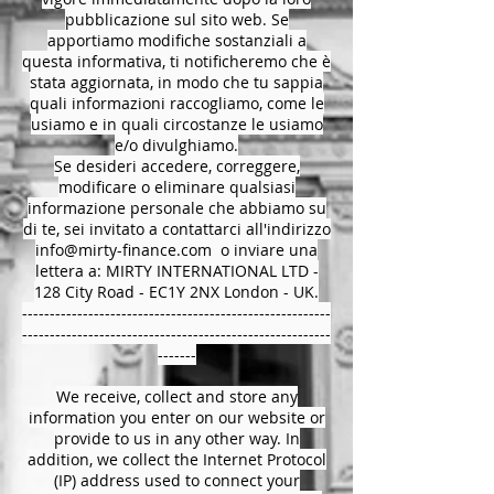
pubblicazione sul sito web. Se
apportiamo modifiche sostanziali a
questa informativa, ti notificheremo che è
stata aggiornata, in modo che tu sappia
quali informazioni raccogliamo, come le
usiamo e in quali circostanze le usiamo
e/o divulghiamo.
Se desideri accedere, correggere,
modificare o eliminare qualsiasi
informazione personale che abbiamo su
di te, sei invitato a contattarci all'indirizzo
info@mirty-finance.com
o inviare una
lettera a: MIRTY INTERNATIONAL LTD -
128 City Road - EC1Y 2NX London - UK.
--------------------------------------------------------
--------------------------------------------------------
-------
We receive, collect and store any
information you enter on our website or
provide to us in any other way. In
addition, we collect the Internet Protocol
(IP) address used to connect your