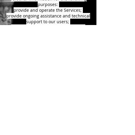
purposes:
provide and operate the Services;
provide ongoing assistance and technical
support to our users;
to be able to contact our visitors and
users with general or personalized
service alerts and promotional
messages;
per creare dati statistici aggregati e altre
informazioni non personali aggregate e /
o dedotte, che noi o i our business
partners may use to provide and improve
our respective services;
to comply with applicable laws and
regulations.
Our company is hosted on the Wix.com
platform. Wix.com provides us with the
online platform that allows us to sell our
products and services. Your data can be
stored via Wix.com's data memory,
databases, and general applications.
Your data is stored by them on secure
servers, which can be used by firewalls.